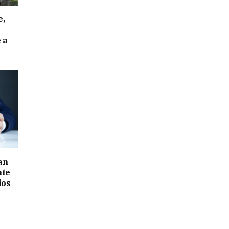
e,
 a
an
nte
ios