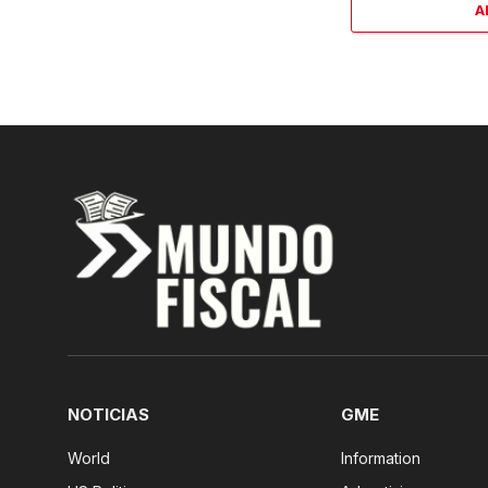
A
NOTICIAS
GME
World
Information