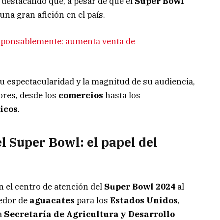
destacando que, a pesar de que el
Super Bowl
una gran afición en el país.
sponsablemente: aumenta venta de
u espectacularidad y la magnitud de su audiencia,
ores, desde los
comercios
hasta los
ticos
.
l Super Bowl: el papel del
 el centro de atención del
Super Bowl 2024
al
eedor de
aguacates
para los
Estados Unidos
,
a
Secretaría de Agricultura y Desarrollo