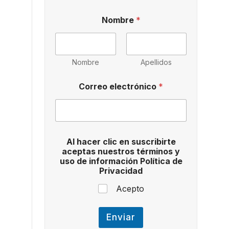
Nombre
*
Nombre
Apellidos
Correo electrónico
*
P
Al hacer clic en suscribirte
o
aceptas nuestros términos y
l
uso de información Política de
í
Privacidad
t
i
Acepto
c
a
e
Enviar
n