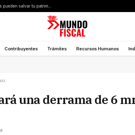
Despojo inmobiliario en México: qué documentos pueden salvar tu patrimonio
Contribuyentes
Trámites
Recursos Humanos
In
DMX
jará una derrama de 6 
ad