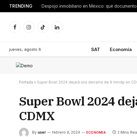
TRENDING
Facebook
Instagram
TikTok
LinkedIn
jueves, agosto 6
SAT
Economía
Portada
»
Super Bowl 2024 dejará una derrama de 6 mmdp en C
Super Bowl 2024 de
CDMX
By
user
febrero 9, 2024
2 Mins Re
ECONOMÍA