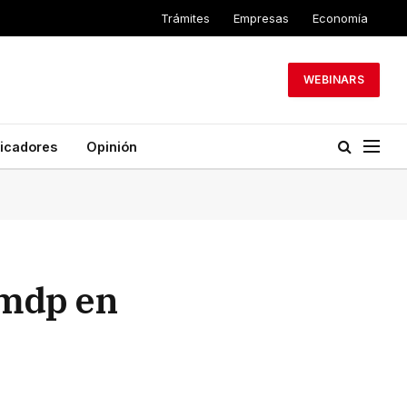
Trámites
Empresas
Economía
WEBINARS
dicadores
Opinión
mmdp en