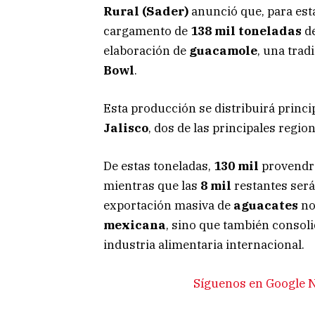
Rural (Sader)
anunció que, para est
cargamento de
138 mil toneladas
d
elaboración de
guacamole
, una tra
Bowl
.
Esta producción se distribuirá princ
Jalisco
, dos de las principales regi
De estas toneladas,
130 mil
provendrá
mientras que las
8 mil
restantes será
exportación masiva de
aguacates
no
mexicana
, sino que también consoli
industria alimentaria internacional.
Síguenos en Google N