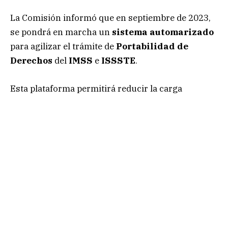
La Comisión informó que en septiembre de 2023,
se pondrá en marcha un
sistema automarizado
para agilizar el trámite de
Portabilidad de
Derechos
del
IMSS
e
ISSSTE
.
Esta plataforma permitirá reducir la carga
administrativa, optimizar proceso y facilitar la
coordinación entre los organismos de seguridad
social, vivienda, las afores y los trabajadores.
¡Cuida tus ahorros! Estas son las Afore con más
reclamaciones en 2023
Al respecto, Julio César Cervantes Parra,
presidente de la
Consar
, declaró que: «a