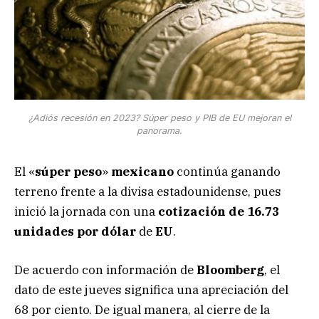
¿Adiós recesión en 2023? Súper peso y PIB de EU mejoran el
panorama.
El «
súper peso
»
mexicano
continúa ganando
terreno frente a la divisa estadounidense, pues
inició la jornada con una
cotización de 16.73
unidades por dólar
de
EU
.
De acuerdo con información de
Bloomberg
, el
dato de este jueves significa una apreciación del
68 por ciento. De igual manera, al cierre de la