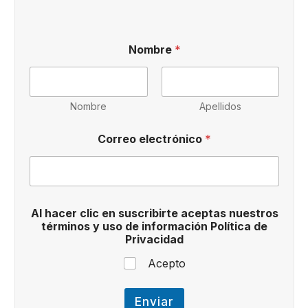
Nombre
*
Nombre
Apellidos
Correo electrónico
*
e
Al hacer clic en suscribirte aceptas nuestros
l
términos y uso de información Política de
e
Privacidad
c
t
Acepto
r
ó
n
Enviar
i