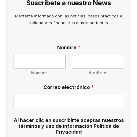
Suscríbete a nuestro News
Manténte informado con las noticias, casos prácticos e
indicadores financieros más importantes
e
Nombre
*
l
e
c
t
r
Nombre
Apellidos
ó
n
Correo electrónico
*
i
c
o
t
é
r
Al hacer clic en suscribirte aceptas nuestros
m
términos y uso de información Política de
i
Privacidad
n