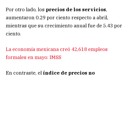
Por otro lado, los
precios de los servicios
,
aumentaron 0.29 por ciento respecto a abril,
mientras que su crecimiento anual fue de 5.43 por
ciento.
La economía mexicana creó 42,618 empleos
formales en mayo: IMSS
En contraste, el
índice de precios no
subyacente
, se redujo 1.88 por ciento a tasa
mensual, y se incrementó 1.24 por ciento en
comparativa anual.
Dentro de los
no subyacentes
, los
precios de los
productos agropecuarios
se redujeron 0.34 por
ciento, a tasa mensual, y crecieron 4.95 por ciento