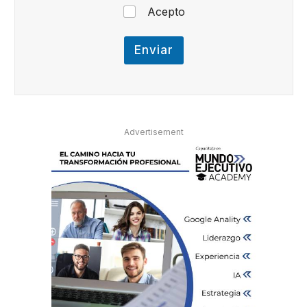
e
Acepto
o
N
o
Enviar
m
b
r
e
e
n
Advertisement