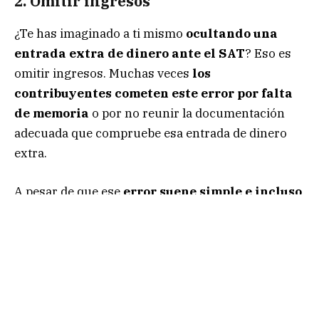
2. Omitir ingresos
¿Te has imaginado a ti mismo
ocultando una
entrada extra de dinero ante el SAT
? Eso es
omitir ingresos. Muchas veces
los
contribuyentes cometen este error por falta
de memoria
o por no reunir la documentación
adecuada que compruebe esa entrada de dinero
extra.
A pesar de que ese
error suene simple e incluso
beneficioso
(ya que en teoría, podrías pagar
menos impuestos), el
SAT
siempre halla esas
omisiones. Después de eso, las cobra pero
con
intereses
y una
actualización de
recargo
que eleva la deuda.