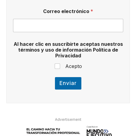
a
c
Correo electrónico
*
i
ó
n
n
u
e
Al hacer clic en suscribirte aceptas nuestros
s
términos y uso de información Política de
t
Privacidad
r
o
Acepto
s
d
e
Enviar
Advertisement