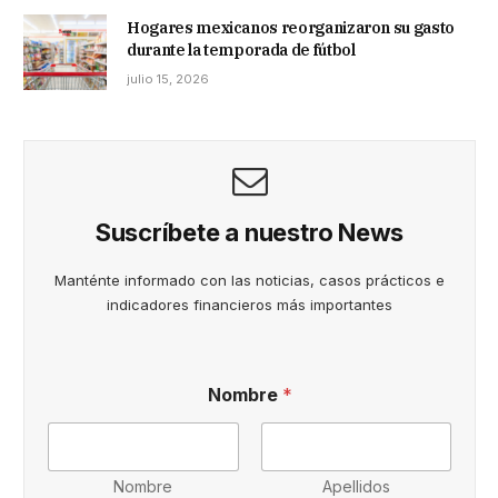
Hogares mexicanos reorganizaron su gasto
durante la temporada de fútbol
julio 15, 2026
Suscríbete a nuestro News
Manténte informado con las noticias, casos prácticos e
indicadores financieros más importantes
i
Nombre
*
n
f
o
r
m
Nombre
Apellidos