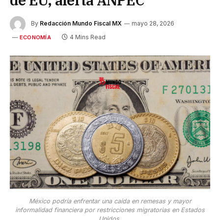
de EU, alerta ANPEC
By
Redacción Mundo Fiscal MX
mayo 28, 2026
4 Mins Read
ECONOMÍA
México podría enfrentar una caída en remesas y mayor
informalidad financiera por restricciones migratorias en Estados
Unidos.