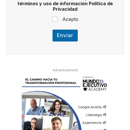
términos y uso de información Política de
r
Privacidad
m
i
Acepto
n
o
s
Enviar
d
e
i
n
f
o
r
Advertisement
m
a
c
i
ó
n