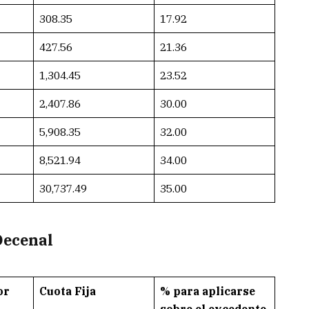
308.35
17.92
427.56
21.36
1,304.45
23.52
2,407.86
30.00
5,908.35
32.00
8,521.94
34.00
30,737.49
35.00
Decenal
or
Cuota Fija
% para aplicarse
sobre el excedente