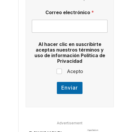
Correo electrónico
*
*
Al hacer clic en suscribirte
c
aceptas nuestros términos y
l
uso de información Política de
i
Privacidad
c
Acepto
Enviar
Advertisement