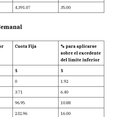
4,391.07
35.00
 Semanal
or
Cuota Fija
% para aplicarse
sobre el excedente
del límite inferior
$
$
0
1.92
3.71
6.40
96.95
10.88
232.96
16.00