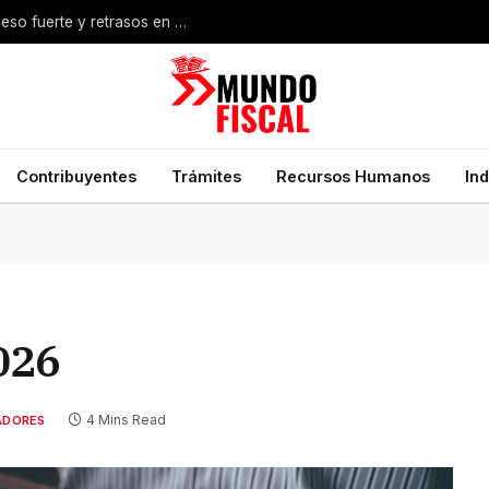
PyMEs exportadoras enfrentan pérdidas por el peso fuerte y retrasos en pagos en dólares
Contribuyentes
Trámites
Recursos Humanos
In
026
4 Mins Read
ADORES