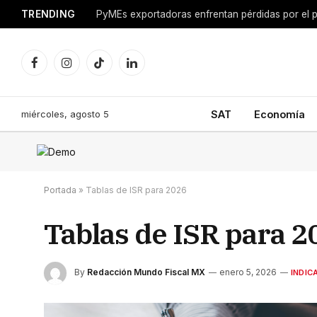
TRENDING
Facebook
Instagram
TikTok
LinkedIn
miércoles, agosto 5
SAT
Economía
Portada
»
Tablas de ISR para 2026
Tablas de ISR para 2
By
Redacción Mundo Fiscal MX
enero 5, 2026
INDIC