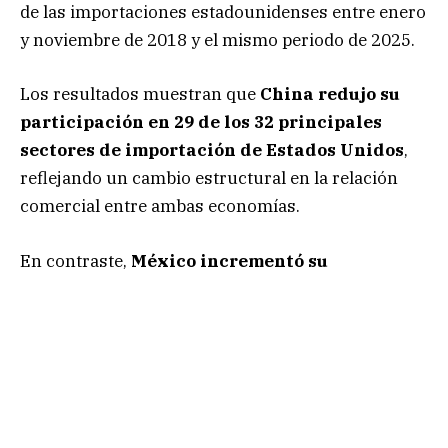
de las importaciones estadounidenses entre enero
y noviembre de 2018 y el mismo periodo de 2025.
Los resultados muestran que
China redujo su
participación en 29 de los 32 principales
sectores de importación de Estados Unidos
,
reflejando un cambio estructural en la relación
comercial entre ambas economías.
En contraste,
México incrementó su
participación en 22 de los 32 sectores
industriales analizados
, consolidando su
posición como proveedor clave para la economía
estadounidense.
LEE: Mundial 2026 podría costar 369 millones de