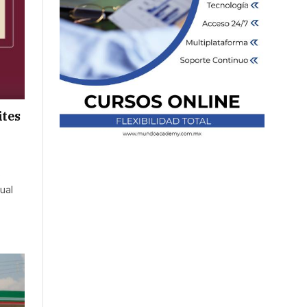
ites
o
tual