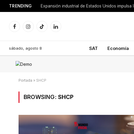
TRENDING
Facebook
Instagram
TikTok
LinkedIn
sábado, agosto 8
SAT
Economía
Portada
»
SHCP
BROWSING:
SHCP