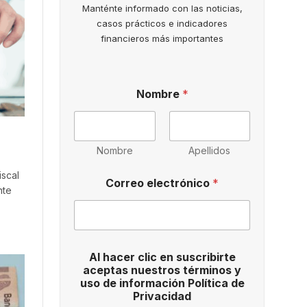
Manténte informado con las noticias,
casos prácticos e indicadores
financieros más importantes
Nombre
*
Nombre
Apellidos
d
iscal
Correo electrónico
*
e
nte
e
l
e
c
t
Al hacer clic en suscribirte
r
aceptas nuestros términos y
ó
uso de información Política de
n
Privacidad
i