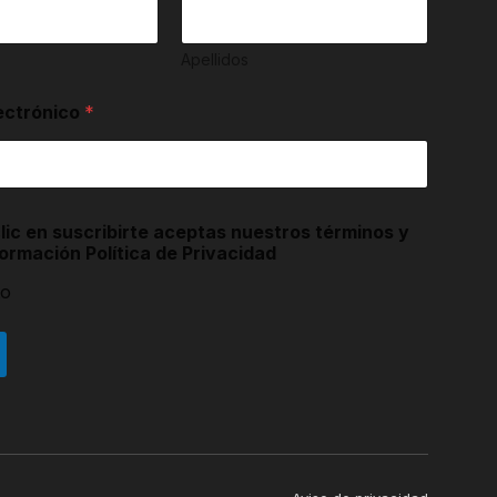
Apellidos
ectrónico
*
lic en suscribirte aceptas nuestros términos y
ormación Política de Privacidad
to