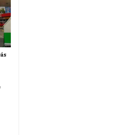
rás
e