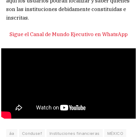
aquí los usuarios podrán localizar y saber quienes
son las instituciones debidamente constituidas e
inscritas.
Sigue el Canal de Mundo Ejecutivo en WhatsApp
áa
Condusef
Instituciones financieras
MÉXICO