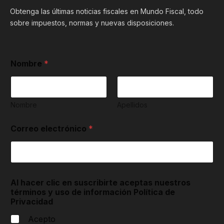
Obtenga las últimas noticias fiscales en Mundo Fiscal, todo
sobre impuestos, normas y nuevas disposiciones.
Nombre
*
Nombre
Apellidos
Correo electrónico
*
s
Al hacer clic en suscribirte aceptas nuestros
u
términos y uso de información Política de
s
Privacidad
c
r
Acepto
i