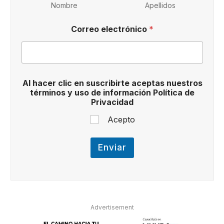
p
Nombre
Apellidos
t
a
Correo electrónico
*
s
P
o
l
í
t
Al hacer clic en suscribirte aceptas nuestros
i
términos y uso de información Política de
c
Privacidad
a
Acepto
Enviar
Advertisement