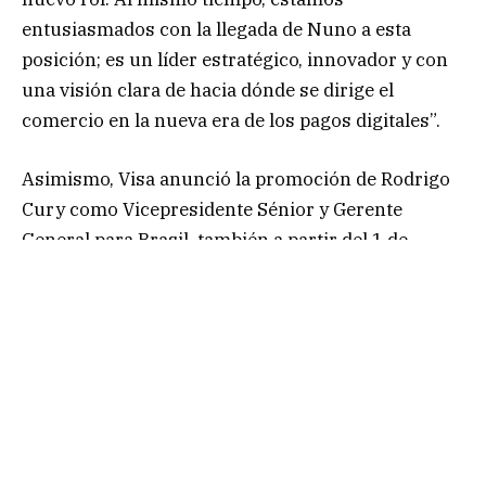
entusiasmados con la llegada de Nuno a esta
posición; es un líder estratégico, innovador y con
una visión clara de hacia dónde se dirige el
comercio en la nueva era de los pagos digitales”.
Asimismo, Visa anunció la promoción de Rodrigo
Cury como Vicepresidente Sénior y Gerente
General para Brasil, también a partir del 1 de
octubre. Con más de 25 años en la industria de
pagos y banca, Cury se incorporó a Visa en 2024 y
desde São Paulo ha liderado el desarrollo de
negocios con bancos privados y adquirentes.
Felipe Rodríguez