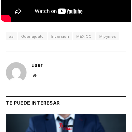
áa
Guanajuato
Inversión
MÉXICO
Mipymes
user
Website
TE PUEDE INTERESAR