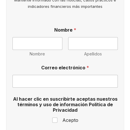
indicadores financieros más importantes
Nombre
*
Nombre
Apellidos
Correo electrónico
*
P
Al hacer clic en suscribirte aceptas nuestros
o
términos y uso de información Política de
l
Privacidad
í
t
Acepto
i
c