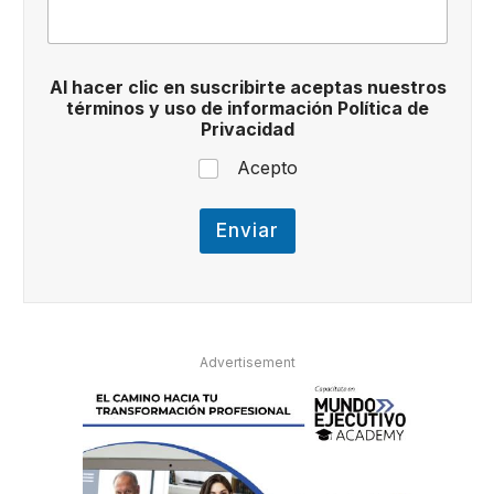
l
i
c
P
Al hacer clic en suscribirte aceptas nuestros
r
términos y uso de información Política de
i
Privacidad
v
a
Acepto
c
i
d
Enviar
a
d
Advertisement