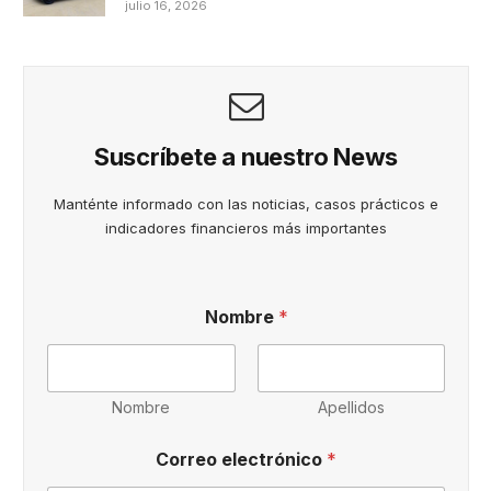
julio 16, 2026
Suscríbete a nuestro News
Manténte informado con las noticias, casos prácticos e
indicadores financieros más importantes
Nombre
*
Nombre
Apellidos
e
Correo electrónico
*
n
c