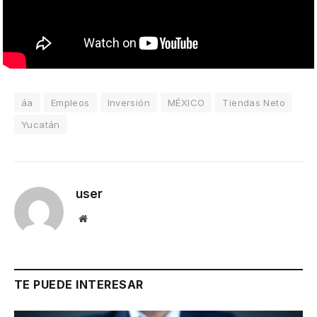
áa
Empleos
Inversión
MÉXICO
Tiendas Neto
Yucatán
user
Website
TE PUEDE INTERESAR