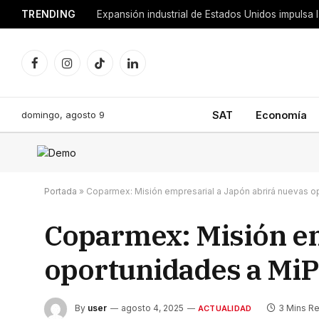
TRENDING
Facebook
Instagram
TikTok
LinkedIn
domingo, agosto 9
SAT
Economía
Portada
»
Coparmex: Misión empresarial a Japón abrirá nuevas 
Coparmex: Misión em
oportunidades a Mi
By
user
agosto 4, 2025
3 Mins R
ACTUALIDAD