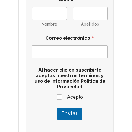
Nombre
Apellidos
d
Correo electrónico
*
e
u
s
o
e
n
Al hacer clic en suscribirte
aceptas nuestros términos y
uso de información Política de
Privacidad
Acepto
Enviar