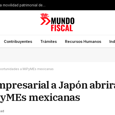
Expansión industrial de Estados Unidos impulsa la movilidad patrimonial de empresarios mexicanos
Contribuyentes
Trámites
Recursos Humanos
In
oportunidades a MiPyMEs mexicanas
presarial a Japón abrir
PyMEs mexicanas
ead