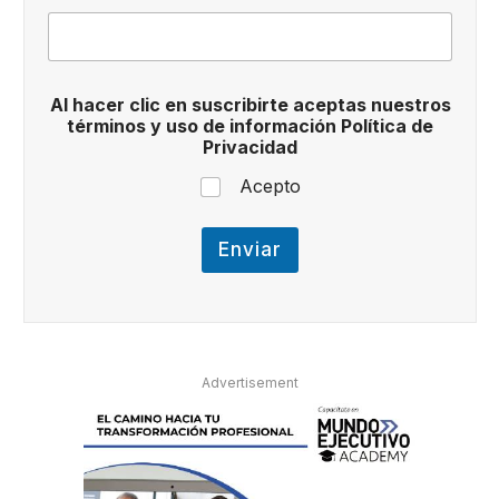
P
r
i
v
a
Al hacer clic en suscribirte aceptas nuestros
c
términos y uso de información Política de
i
Privacidad
d
a
Acepto
d
Enviar
Advertisement