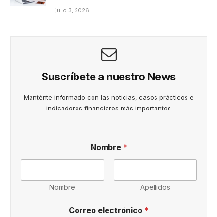
julio 3, 2026
Suscríbete a nuestro News
Manténte informado con las noticias, casos prácticos e
indicadores financieros más importantes
y
Nombre
*
n
u
e
s
t
Nombre
Apellidos
r
o
Correo electrónico
*
s