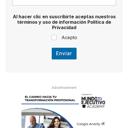
í
t
i
Al hacer clic en suscribirte aceptas nuestros
c
términos y uso de información Política de
a
Privacidad
i
n
Acepto
f
o
r
Enviar
m
a
c
i
ó
n
Advertisement