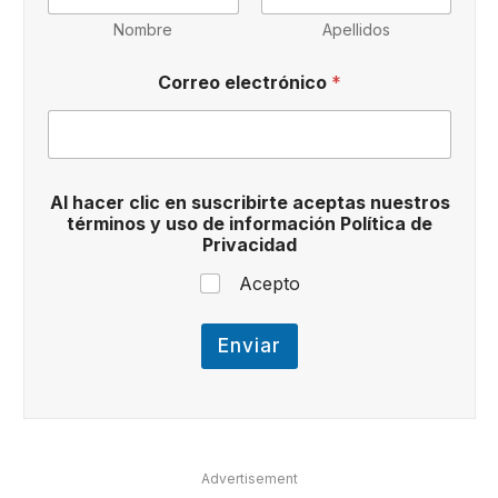
i
n
Nombre
Apellidos
o
s
Correo electrónico
*
c
l
i
c
t
é
Al hacer clic en suscribirte aceptas nuestros
r
términos y uso de información Política de
m
Privacidad
i
n
Acepto
o
s
Enviar
Advertisement