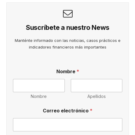
Suscríbete a nuestro News
Manténte informado con las noticias, casos prácticos e
indicadores financieros más importantes
Nombre
*
Nombre
Apellidos
P
Correo electrónico
*
o
l
í
t
i