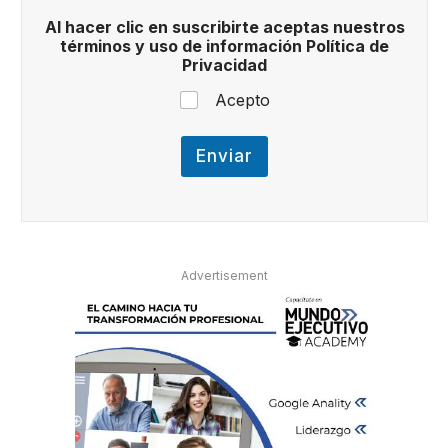
c
Al hacer clic en suscribirte aceptas nuestros
a
términos y uso de información Política de
e
Privacidad
l
e
Acepto
c
t
r
Enviar
ó
n
i
c
o
Advertisement