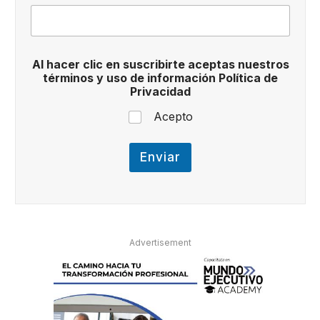
n
u
e
s
t
Al hacer clic en suscribirte aceptas nuestros
r
términos y uso de información Política de
o
Privacidad
s
Acepto
Enviar
Advertisement