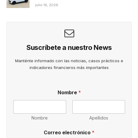
julio 16, 2026
Suscríbete a nuestro News
Manténte informado con las noticias, casos prácticos e
indicadores financieros más importantes
n
Nombre
*
u
e
s
t
r
Nombre
Apellidos
o
s
Correo electrónico
*
*