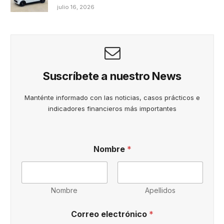
julio 16, 2026
Suscríbete a nuestro News
Manténte informado con las noticias, casos prácticos e
indicadores financieros más importantes
P
Nombre
*
r
i
v
a
c
Nombre
Apellidos
i
d
Correo electrónico
*
a