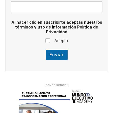
d
A
l
e
l
Al hacer clic en suscribirte aceptas nuestros
e
términos y uso de información Política de
c
Privacidad
t
r
Acepto
ó
n
i
Enviar
c
o
Advertisement