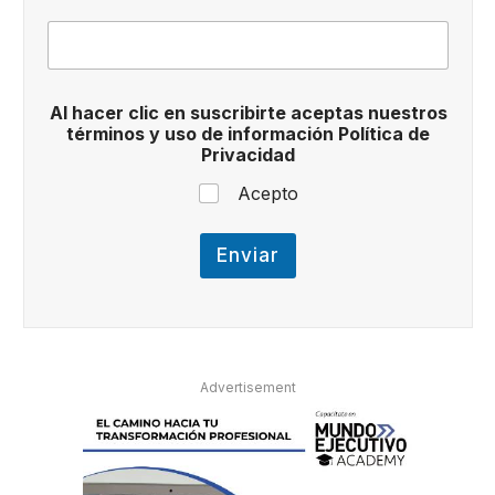
a
Al hacer clic en suscribirte aceptas nuestros
c
términos y uso de información Política de
e
Privacidad
p
t
Acepto
a
s
d
Enviar
e
*
Advertisement