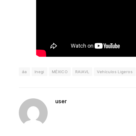
áa
Inegi
MÉXICO
RAIAVL
Vehículos Ligeros
user