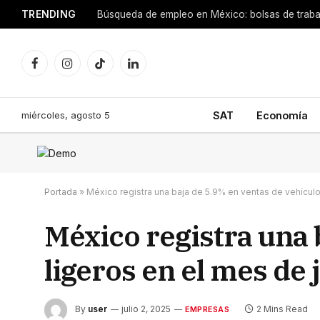
TRENDING
Facebook
Instagram
TikTok
LinkedIn
miércoles, agosto 5
SAT
Economía
Portada
»
México registra una baja de 5.9% en ventas de vehículo
México registra una 
ligeros en el mes de 
By
user
julio 2, 2025
2 Mins Read
EMPRESAS