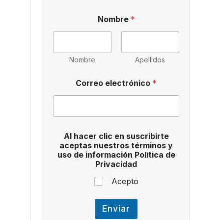
Nombre
*
Nombre
Apellidos
Correo electrónico
*
*
Al hacer clic en suscribirte
a
aceptas nuestros términos y
c
uso de información Política de
e
Privacidad
p
t
Acepto
a
s
d
Enviar
e