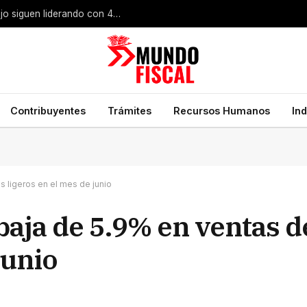
Búsqueda de empleo en México: bolsas de trabajo siguen liderando con 49% de preferencia
Contribuyentes
Trámites
Recursos Humanos
In
s ligeros en el mes de junio
baja de 5.9% en ventas d
junio