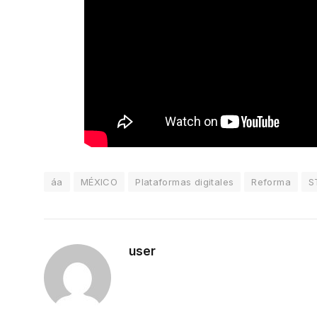
áa
MÉXICO
Plataformas digitales
Reforma
S
user