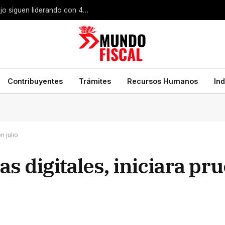
Búsqueda de empleo en México: bolsas de trabajo siguen liderando con 49% de preferencia
Contribuyentes
Trámites
Recursos Humanos
In
n julio
s digitales, iniciara pru