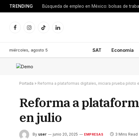
TRENDING
Facebook
Instagram
TikTok
LinkedIn
miércoles, agosto 5
SAT
Economía
Portada
»
Reforma a plataformas digitales, iniciara prueba piloto e
Reforma a plataforma
en julio
By
user
junio 20, 2025
3 Mins Read
EMPRESAS