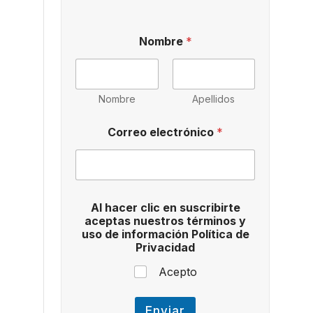
Nombre
*
Nombre
Apellidos
C
Correo electrónico
*
o
r
r
e
o
y
Al hacer clic en suscribirte
a
aceptas nuestros términos y
c
uso de información Política de
e
Privacidad
p
t
Acepto
a
s
Enviar