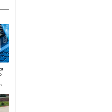
ca
o
o