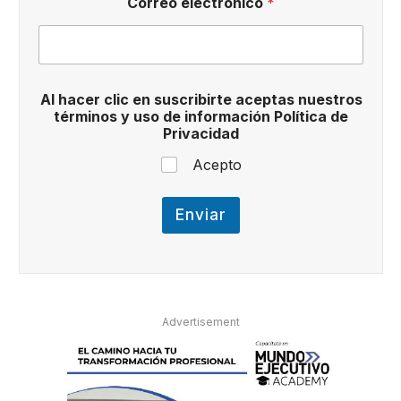
Correo electrónico
*
P
o
l
í
t
i
Al hacer clic en suscribirte aceptas nuestros
c
términos y uso de información Política de
a
Privacidad
C
o
Acepto
r
r
e
Enviar
o
Advertisement