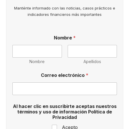
Manténte informado con las noticias, casos prácticos e
indicadores financieros más importantes
s
Nombre
*
u
s
c
r
i
Nombre
Apellidos
b
i
Correo electrónico
*
r
t
e
P
o
l
Al hacer clic en suscribirte aceptas nuestros
í
términos y uso de información Política de
t
Privacidad
i
c
Acepto