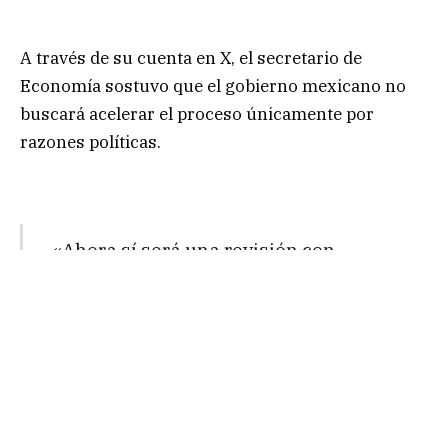
A través de su cuenta en X, el secretario de
Economía sostuvo que el gobierno mexicano no
buscará acelerar el proceso únicamente por
razones políticas.
«Ahora sí será una revisión con
nuestra contraparte estadounidense
y tendremos la oportunidad de
avanzar en el proceso para concluirlo
en un plazo razonable. No tenemos
prisa, pero tampoco nos interesa que
exista incertidumbre», afirmó Ebrard.