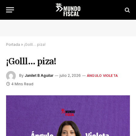
Portada
»
¡Golll… piza!
¡Golll… piza!
By
Janilet B Aguilar
julio 2, 2026
ÁNGULO VIOLETA
4 Mins Read