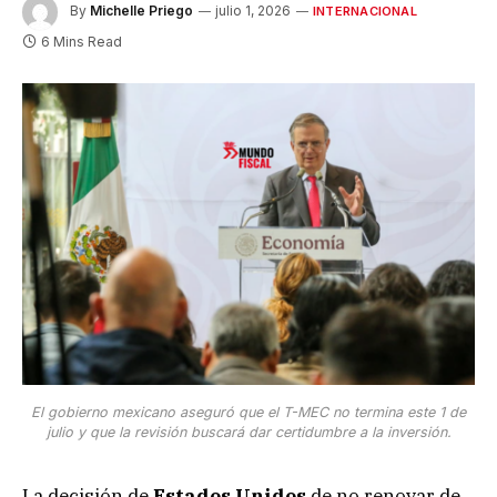
By
Michelle Priego
julio 1, 2026
INTERNACIONAL
6 Mins Read
El gobierno mexicano aseguró que el T-MEC no termina este 1 de
julio y que la revisión buscará dar certidumbre a la inversión.
La decisión de
Estados Unidos
de no renovar de